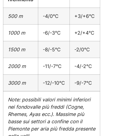
500 m
-4/0°C
+3/+6°C
1000 m
-6/-3°C
+2/+4°C
1500 m
-8/-5°C
-2/0°C
2000 m
-11/-7°C
-4/-2°C
3000 m
-12/-10°C
-9/-7°C
Note: possibili valori minimi inferiori
nei fondovalle più freddi (Cogne,
Rhemes, Ayas ecc.). Massime più
basse sui settori a confine con il
Piemonte per aria più fredda presente
nelle valli