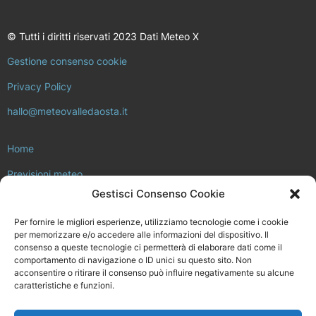
© Tutti i diritti riservati 2023 Dati Meteo X
Gestione consenso cookie
Privacy Policy
hallo@meteovalledaosta.it
Home
Previsioni meteo
Gestisci Consenso Cookie
Approfondimenti meteo e clima
Per fornire le migliori esperienze, utilizziamo tecnologie come i cookie
Consulta la rete di stazioni meteo
per memorizzare e/o accedere alle informazioni del dispositivo. Il
consenso a queste tecnologie ci permetterà di elaborare dati come il
Il progetto Meteo Valle d’Aosta
comportamento di navigazione o ID unici su questo sito. Non
acconsentire o ritirare il consenso può influire negativamente su alcune
Installa la tua stazione meteo
caratteristiche e funzioni.
Chi siamo