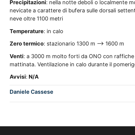
Precipitazioni
: nella notte deboli o localmente mo
nevicate a carattere di bufera sulle dorsali setten
neve oltre 1100 metri
Temperature
: in calo
Zero termico
: stazionario 1300 m —> 1600 m
Venti
: a 3000 m molto forti da ONO con raffiche o
mattinata. Ventilazione in calo durante il pomerig
Avvisi
:
N/A
Daniele Cassese