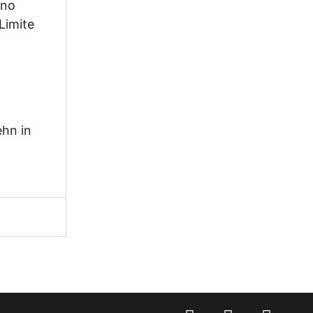
ino
 Limite
ehn in