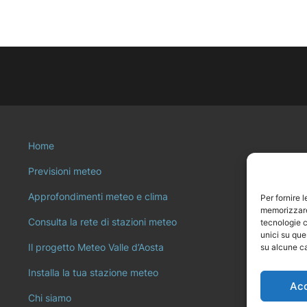
Home
Previsioni meteo
Approfondimenti meteo e clima
Per fornire 
memorizzare 
Consulta la rete di stazioni meteo
tecnologie c
unici su que
Il progetto Meteo Valle d’Aosta
su alcune ca
Installa la tua stazione meteo
Ac
Chi siamo