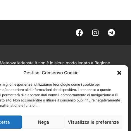
Meteovalledaosta.it non è in alcun modo legato a Regione
Valle d’Aosta, né ad ARPA Valle d’Aosta.
Gestisci Consenso Cookie
le migliori esperienze, utilizziamo tecnologie come i cookie per
Disegnato e sviluppato da
Fluens Comunicazione
e/o accedere alle informazioni del dispositivo. Il consenso a queste
i permetterà di elaborare dati come il comportamento di navigazione o ID
sto sito. Non acconsentire o ritirare il consenso può influire negativamente
ratteristiche e funzioni.
cetta
Nega
Visualizza le preferenze