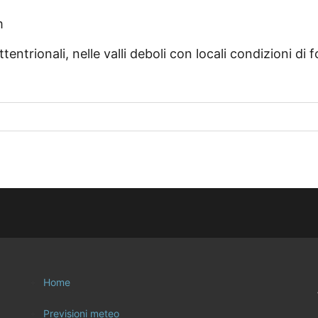
m
entrionali, nelle valli deboli con locali condizioni di 
Home
Previsioni meteo