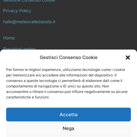
Privacy Policy
hallo@meteovalledaosta.it
Home
Previsioni meteo
Gestisci Consenso Cookie
Approfondimenti meteo e clima
Per fornire le migliori esperienze, utilizziamo tecnologie come i cookie
Consulta la rete di stazioni meteo
per memorizzare e/o accedere alle informazioni del dispositivo. Il
consenso a queste tecnologie ci permetterà di elaborare dati come il
Il progetto Meteo Valle d’Aosta
comportamento di navigazione o ID unici su questo sito. Non
acconsentire o ritirare il consenso può influire negativamente su alcune
Installa la tua stazione meteo
caratteristiche e funzioni.
Chi siamo
Accetta
Meteovalledaosta.it non è in alcun modo legato a Regione Valle
d’Aosta, né ad ARPA Valle d’Aosta.
Nega