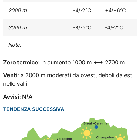
2000 m
-4/-2°C
+4/+6°C
3000 m
-8/-5°C
-4/-2°C
Note:
Zero termico
: in aumento 1000 m <–> 2700 m
Venti
: a 3000 m moderati da ovest, deboli da est
nelle valli
Avvisi
:
N/A
TENDENZA SUCCESSIVA