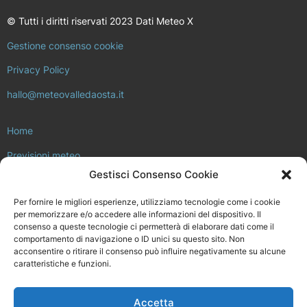
© Tutti i diritti riservati 2023 Dati Meteo X
Gestione consenso cookie
Privacy Policy
hallo@meteovalledaosta.it
Home
Previsioni meteo
Gestisci Consenso Cookie
Approfondimenti meteo e clima
Per fornire le migliori esperienze, utilizziamo tecnologie come i cookie
Consulta la rete di stazioni meteo
per memorizzare e/o accedere alle informazioni del dispositivo. Il
consenso a queste tecnologie ci permetterà di elaborare dati come il
Il progetto Meteo Valle d’Aosta
comportamento di navigazione o ID unici su questo sito. Non
acconsentire o ritirare il consenso può influire negativamente su alcune
Installa la tua stazione meteo
caratteristiche e funzioni.
Chi siamo
Accetta
Meteovalledaosta.it non è in alcun modo legato a Regione Valle