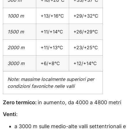
1000 m
+13/+16°C
+29/+32°C
1500 m
+11/+14°C
+26/+29°C
2000 m
+11/+13°C
+23/+25°C
3000 m
+6/+8°C
+12/+14°C
Note: massime localmente superiori per
condizioni favoniche nelle valli
Zero termico:
in aumento, da 4000 a 4800 metri
Venti
:
a 3000 m sulle medio-alte valli settentrionali e