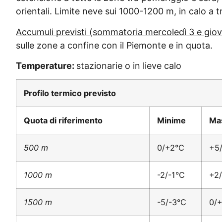
orientali. Limite neve sui 1000-1200 m, in calo a tr
Accumuli previsti (sommatoria mercoledì 3 e giov
sulle zone a confine con il Piemonte e in quota.
Temperature:
stazionarie o in lieve calo
Profilo termico previsto
Quota di riferimento
Minime
Ma
500 m
0/+2°C
+5
1000 m
-2/-1°C
+2
1500 m
-5/-3°C
0/