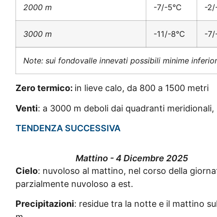
2000 m
-7/-5°C
-2/
3000 m
-11/-8°C
-7/
Note: sui fondovalle innevati possibili minime inferio
Zero termico:
in lieve calo, da 800 a 1500 metri
Venti
: a 3000 m deboli dai quadranti meridionali, ne
TENDENZA SUCCESSIVA
Mattino - 4 Dicembre 2025
Cielo
: nuvoloso al mattino, nel corso della giorna
parzialmente nuvoloso a est.
Precipitazioni
: residue tra la notte e il mattino s
m