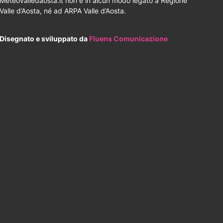
Meteovalledaosta.it non è in alcun modo legato a Regione
Valle d’Aosta, né ad ARPA Valle d’Aosta.
Disegnato e sviluppato da
Fluens Comunicazione