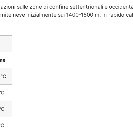
tazioni sulle zone di confine settentrionali e occidental
 Limite neve inizialmente sui 1400-1500 m, in rapido c
me
1°C
°C
°C
°C