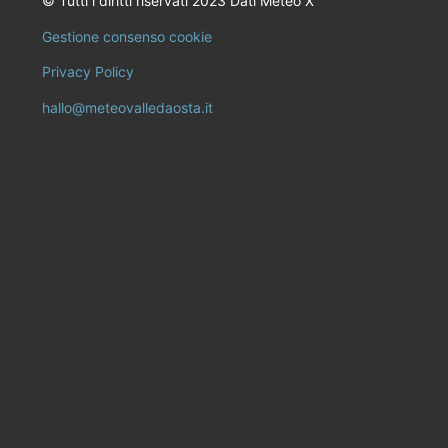
© Tutti i diritti riservati 2023 Dati Meteo X
Gestione consenso cookie
Privacy Policy
hallo@meteovalledaosta.it