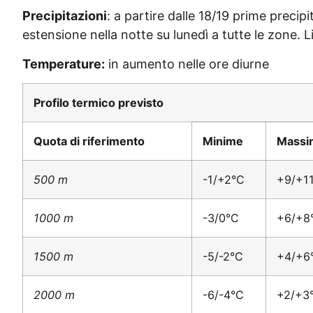
Precipitazioni
: a partire dalle 18/19 prime precipi
estensione nella notte su lunedì a tutte le zone.
Temperature:
in aumento nelle ore diurne
Profilo termico previsto
Quota di riferimento
Minime
Massi
500 m
-1/+2°C
+9/+1
1000 m
-3/0°C
+6/+8
1500 m
-5/-2°C
+4/+6
2000 m
-6/-4°C
+2/+3