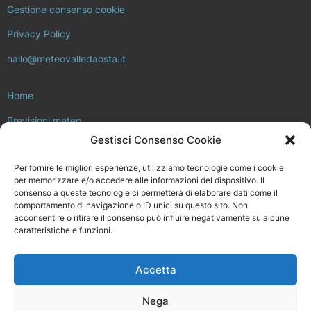
Gestione consenso cookie
Privacy Policy
hallo@meteovalledaosta.it
Home
Previsioni meteo
Gestisci Consenso Cookie
Approfondimenti meteo e clima
Per fornire le migliori esperienze, utilizziamo tecnologie come i cookie
Consulta la rete di stazioni meteo
per memorizzare e/o accedere alle informazioni del dispositivo. Il
consenso a queste tecnologie ci permetterà di elaborare dati come il
Il progetto Meteo Valle d’Aosta
comportamento di navigazione o ID unici su questo sito. Non
acconsentire o ritirare il consenso può influire negativamente su alcune
Installa la tua stazione meteo
caratteristiche e funzioni.
Chi siamo
Accetta
Meteovalledaosta.it non è in alcun modo legato a Regione Valle
d’Aosta, né ad ARPA Valle d’Aosta.
Nega