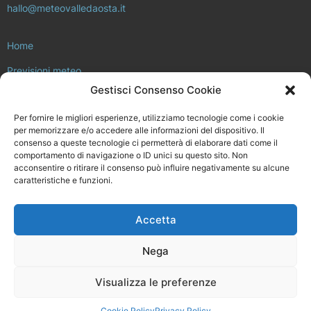
hallo@meteovalledaosta.it
Home
Previsioni meteo
Gestisci Consenso Cookie
Approfondimenti meteo e clima
Per fornire le migliori esperienze, utilizziamo tecnologie come i cookie
Consulta la rete di stazioni meteo
per memorizzare e/o accedere alle informazioni del dispositivo. Il
consenso a queste tecnologie ci permetterà di elaborare dati come il
Il progetto Meteo Valle d’Aosta
comportamento di navigazione o ID unici su questo sito. Non
acconsentire o ritirare il consenso può influire negativamente su alcune
Installa la tua stazione meteo
caratteristiche e funzioni.
Chi siamo
Accetta
Meteovalledaosta.it non è in alcun modo legato a Regione Valle
d’Aosta, né ad ARPA Valle d’Aosta.
Nega
Disegnato e sviluppato da
Fluens Comunicazione
Visualizza le preferenze
Cookie Policy
Privacy Policy