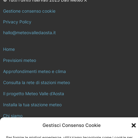
Gestione consenso cookie
Privacy Policy
hallo@meteovalledaosta.it
Home
Previsioni meteo
Approfondimenti meteo e clima
Consulta la rete di stazioni meteo
Il progetto Meteo Valle d’Aosta
Installa la tua stazione meteo
Chi siamo
Gestisci Consenso Cookie
Meteovalledaosta.it non è in alcun modo legato a Regione Valle
d’Aosta, né ad ARPA Valle d’Aosta.
Per fornire le migliori esperienze, utilizziamo tecnologie come i cookie per