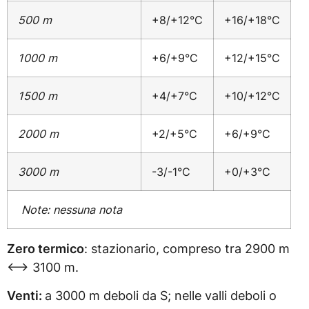
500 m
+8/+12°C
+16/+18°C
1000 m
+6/+9°C
+12/+15°C
1500 m
+4/+7°C
+10/+12°C
2000 m
+2/+5°C
+6/+9°C
3000 m
-3/-1°C
+0/+3°C
Note: nessuna nota
Zero termico
: stazionario, compreso tra 2900 m
<–> 3100 m.
Venti:
a 3000 m deboli da S; nelle valli deboli o