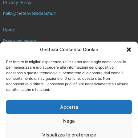
Privacy Policy
hallo@meteovalledaosta.it
Home
Previsioni meteo
Gestisci Consenso Cookie
Approfondimenti meteo e clima
Per fornire le migliori esperienze, utilizziamo tecnologie come i cookie
Consulta la rete di stazioni meteo
per memorizzare e/o accedere alle informazioni del dispositivo. Il
consenso a queste tecnologie ci permetterà di elaborare dati come il
Il progetto Meteo Valle d’Aosta
comportamento di navigazione o ID unici su questo sito. Non
acconsentire o ritirare il consenso può influire negativamente su alcune
Installa la tua stazione meteo
caratteristiche e funzioni.
Chi siamo
Accetta
Meteovalledaosta.it non è in alcun modo legato a Regione Valle
d’Aosta, né ad ARPA Valle d’Aosta.
Nega
Disegnato e sviluppato da
Fluens Comunicazione
Visualizza le preferenze