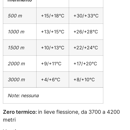
500 m
+15/+18°C
+30/+33°C
1000 m
+13/+15°C
+26/+28°C
1500 m
+10/+13°C
+22/+24°C
2000 m
+9/+11°C
+17/+20°C
3000 m
+4/+6°C
+8/+10°C
Note: nessuna
Zero termico:
in lieve flessione, da 3700 a 4200
metri