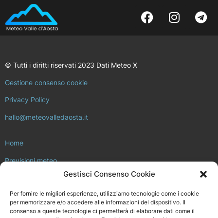
© Tutti i diritti riservati 2023 Dati Meteo X
Gestione consenso cookie
Privacy Policy
hallo@meteovalledaosta.it
Home
Previsioni meteo
Gestisci Consenso Cookie
Approfondimenti meteo e clima
Per fornire le migliori esperienze, utilizziamo tecnologie come i cookie
Consulta la rete di stazioni meteo
per memorizzare e/o accedere alle informazioni del dispositivo. Il
consenso a queste tecnologie ci permetterà di elaborare dati come il
Il progetto Meteo Valle d’Aosta