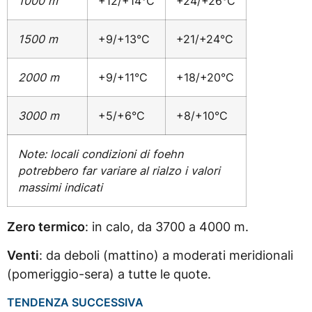
1000 m
+12/+14°C
+24/+26°C
1500 m
+9/+13°C
+21/+24°C
2000 m
+9/+11°C
+18/+20°C
3000 m
+5/+6°C
+8/+10°C
Note: locali condizioni di foehn
potrebbero far variare al rialzo i valori
massimi indicati
Zero termico
: in calo, da 3700 a 4000 m.
Venti
: da deboli (mattino) a moderati meridionali
(pomeriggio-sera) a tutte le quote.
TENDENZA SUCCESSIVA