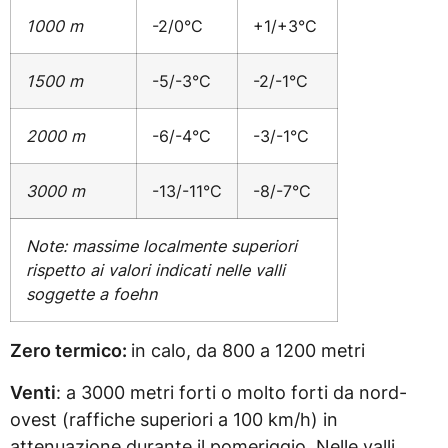
1000 m
-2/0°C
+1/+3°C
1500 m
-5/-3°C
-2/-1°C
2000 m
-6/-4°C
-3/-1°C
3000 m
-13/-11°C
-8/-7°C
Note: massime localmente superiori
rispetto ai valori indicati nelle valli
soggette a foehn
Zero termico:
in calo, da 800 a 1200 metri
Venti
: a 3000 metri forti o molto forti da nord-
ovest (raffiche superiori a 100 km/h) in
attenuazione durante il pomeriggio. Nelle valli