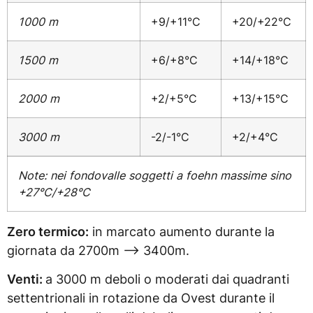
1000 m
+9/+11°C
+20/+22°C
1500 m
+6/+8°C
+14/+18°C
2000 m
+2/+5°C
+13/+15°C
3000 m
-2/-1°C
+2/+4°C
Note: nei fondovalle soggetti a foehn massime sino
+27°C/+28°C
Zero termico:
in marcato aumento durante la
giornata da 2700m –> 3400m.
Venti:
a 3000 m deboli o moderati dai quadranti
settentrionali in rotazione da Ovest durante il