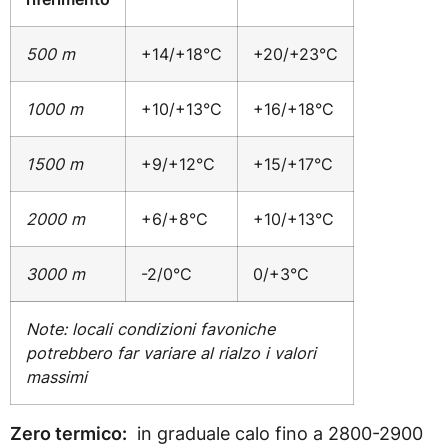
500 m
+14/+18°C
+20/+23°C
1000 m
+10/+13°C
+16/+18°C
1500 m
+9/+12°C
+15/+17°C
2000 m
+6/+8°C
+10/+13°C
3000 m
-2/0°C
0/+3°C
Note: locali condizioni favoniche
potrebbero far variare al rialzo i valori
massimi
Zero termico:
in graduale calo fino a 2800-2900