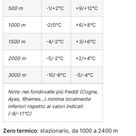
500 m
-1/+2°C
+9/+12°C
1000 m
-2/0°C
+6/+8°C
1500 m
-4/-2°C
+3/+6°C
2000 m
-5/-2°C
+2/+4°C
3000 m
-10/-8°C
-5/-4°C
Note: nei fondovalle più freddi (Cogne,
Ayas, Rhemes…) minime localmente
inferiori rispetto ai valori indicati
(-9/-11°C)
Zero termico
: stazionario, da 1000 a 2400 m