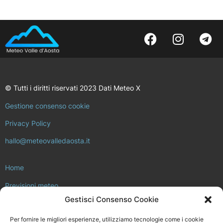
© Tutti i diritti riservati 2023 Dati Meteo X
Gestione consenso cookie
Privacy Policy
hallo@meteovalledaosta.it
Home
Previsioni meteo
Gestisci Consenso Cookie
Approfondimenti meteo e clima
Per fornire le migliori esperienze, utilizziamo tecnologie come i cookie
Consulta la rete di stazioni meteo