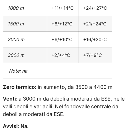
1000 m
+11/+14°C
+24/+27°C
1500 m
+8/+12°C
+21/+24°C
2000 m
+6/+10°C
+16/+20°C
3000 m
+2/+4°C
+7/+9°C
Note: na
Zero termico
: in aumento, da 3500 a 4400 m
Venti:
a 3000 m da deboli a moderati da ESE, nelle
valli deboli e variabili. Nel fondovalle centrale da
deboli a moderati da ESE.
Avvisi
:
Na.