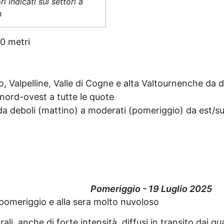
 indicati sui settori a
n
0 metri
o, Valpelline, Valle di Cogne e alta Valtournenche da d
nord-ovest a tutte le quote
 da deboli (mattino) a moderati (pomeriggio) da est/s
Pomeriggio - 19 Luglio 2025
l pomeriggio e alla sera molto nuvoloso
li, anche di forte intensità, diffusi in transito dai qu