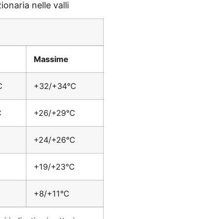
onaria nelle valli
Massime
C
+32/+34°C
C
+26/+29°C
+24/+26°C
+19/+23°C
+8/+11°C