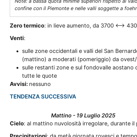
Note: a bassa quota minime superiori rispetto ai valori
confine con il Piemonte e nelle valli soggette a foeh
Zero termico
: in lieve aumento, da 3700 <–> 430
Venti
:
sulle zone occidentali e valli del San Bernard
(mattino) a moderati (pomeriggio) da ovest/
sulle restanti zone e sul fondovalle aostano
tutte le quote
Avvisi:
nessuno
TENDENZA SUCCESSIVA
Mattino - 19 Luglio 2025
Cielo
: al mattino nuvolosità irregolare, durante i
Precipitazioni
: da metà giornata rovesci e tempora