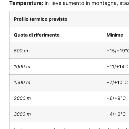
Temperature:
in lieve aumento in montagna, stazi
Profilo termico previsto
Quota di riferimento
Minime
500 m
+15/+19°
1000 m
+11/+14°
1500 m
+7/+10°C
2000 m
+6/+9°C
3000 m
+4/+6°C