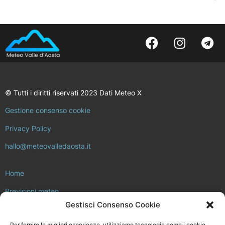
© Tutti i diritti riservati 2023 Dati Meteo X
Gestione consenso cookie
Privacy Policy
hallo@meteovalledaosta.it
Home
Previsioni meteo
Gestisci Consenso Cookie
Approfondimenti meteo e clima
Per fornire le migliori esperienze, utilizziamo tecnologie come i cookie