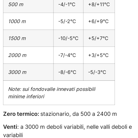
500 m
-4/-1°C
+8/+11°C
1000 m
-5/-2°C
+6/+9°C
1500 m
-10/-5°C
+5/+7°C
2000 m
-7/-4°C
+3/+5°C
3000 m
-8/-6°C
-5/-3°C
Note: sui fondovalle innevati possibili
minime inferiori
Zero termico:
stazionario, da 500 a 2400 m
Venti
: a 3000 m deboli variabili, nelle valli deboli e
variabili