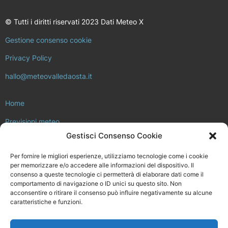
© Tutti i diritti riservati 2023 Dati Meteo X
Gestione consenso cookie
Privacy Policy
hallo@meteovalledaosta.it
Home
Previsioni meteo
Gestisci Consenso Cookie
Approfondimenti meteo e clima
Per fornire le migliori esperienze, utilizziamo tecnologie come i cookie
Consulta la rete di stazioni meteo
per memorizzare e/o accedere alle informazioni del dispositivo. Il
consenso a queste tecnologie ci permetterà di elaborare dati come il
Il progetto Meteo Valle d’Aosta
comportamento di navigazione o ID unici su questo sito. Non
acconsentire o ritirare il consenso può influire negativamente su alcune
Installa la tua stazione meteo
caratteristiche e funzioni.
Chi siamo