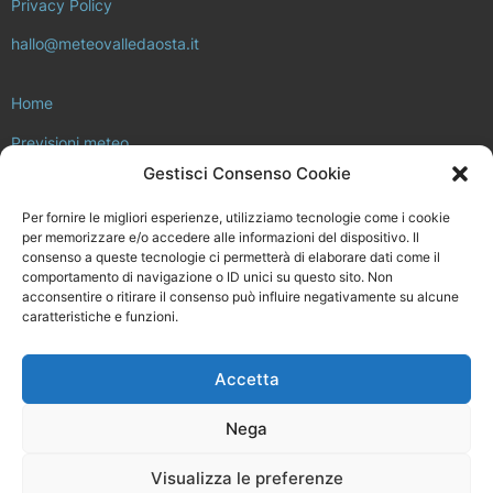
Privacy Policy
hallo@meteovalledaosta.it
Home
Previsioni meteo
Gestisci Consenso Cookie
Approfondimenti meteo e clima
Per fornire le migliori esperienze, utilizziamo tecnologie come i cookie
Consulta la rete di stazioni meteo
per memorizzare e/o accedere alle informazioni del dispositivo. Il
consenso a queste tecnologie ci permetterà di elaborare dati come il
Il progetto Meteo Valle d’Aosta
comportamento di navigazione o ID unici su questo sito. Non
acconsentire o ritirare il consenso può influire negativamente su alcune
Installa la tua stazione meteo
caratteristiche e funzioni.
Chi siamo
Accetta
Meteovalledaosta.it non è in alcun modo legato a Regione Valle
d’Aosta, né ad ARPA Valle d’Aosta.
Nega
Disegnato e sviluppato da
Fluens Comunicazione
Visualizza le preferenze