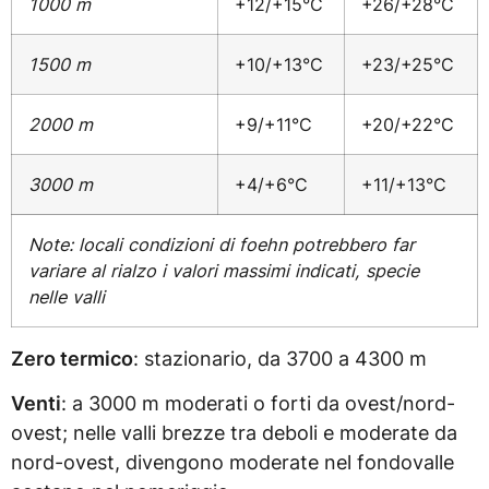
1000 m
+12/+15°C
+26/+28°C
1500 m
+10/+13°C
+23/+25°C
2000 m
+9/+11°C
+20/+22°C
3000 m
+4/+6°C
+11/+13°C
Note: locali condizioni di foehn potrebbero far
variare al rialzo i valori massimi indicati, specie
nelle valli
Zero termico
: stazionario, da 3700 a 4300 m
Venti
: a 3000 m moderati o forti da ovest/nord-
ovest; nelle valli brezze tra deboli e moderate da
nord-ovest, divengono moderate nel fondovalle