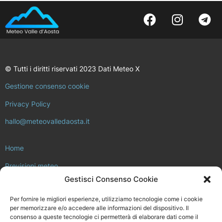
© Tutti i diritti riservati 2023 Dati Meteo X
Gestione consenso cookie
Privacy Policy
hallo@meteovalledaosta.it
Home
Previsioni meteo
Gestisci Consenso Cookie
Approfondimenti meteo e clima
Per fornire le migliori esperienze, utilizziamo tecnologie come i cookie
Consulta la rete di stazioni meteo
per memorizzare e/o accedere alle informazioni del dispositivo. Il
consenso a queste tecnologie ci permetterà di elaborare dati come il
Il progetto Meteo Valle d’Aosta