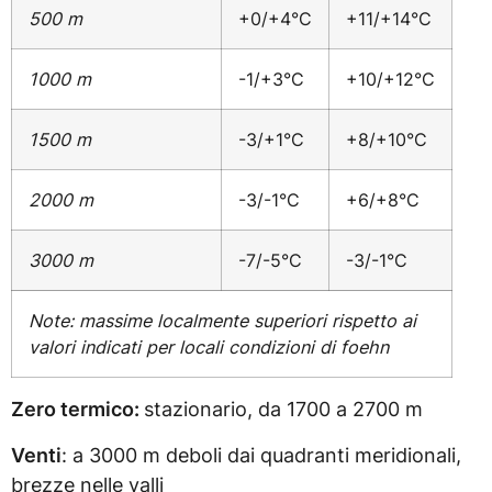
500 m
+0/+4°C
+11/+14°C
1000 m
-1/+3°C
+10/+12°C
1500 m
-3/+1°C
+8/+10°C
2000 m
-3/-1°C
+6/+8°C
3000 m
-7/-5°C
-3/-1°C
Note: massime localmente superiori rispetto ai
valori indicati per locali condizioni di foehn
Zero termico:
stazionario, da 1700 a 2700 m
Venti
: a 3000 m deboli dai quadranti meridionali,
brezze nelle valli